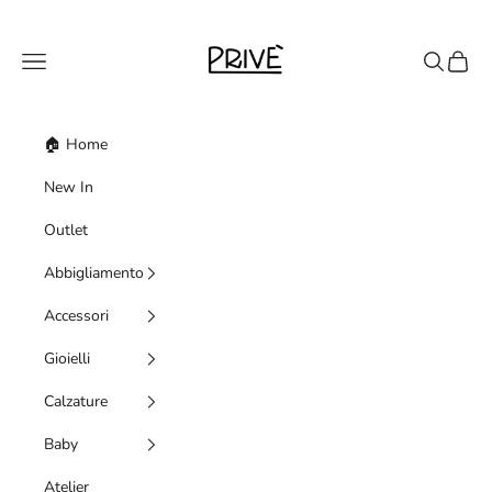
Vai al contenuto
Priveshoponline
Menù
Cerca
Carrell
🏠 Home
New In
Outlet
Abbigliamento
Accessori
Gioielli
Calzature
Baby
Atelier