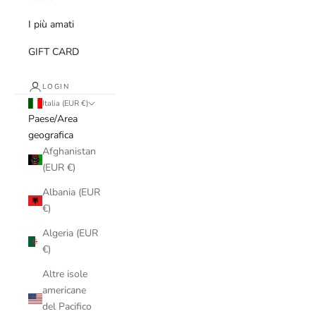
I più amati
GIFT CARD
LOGIN
Italia (EUR €)
Paese/Area
geografica
Afghanistan
(EUR €)
Albania (EUR
€)
Algeria (EUR
€)
Altre isole
americane
del Pacifico