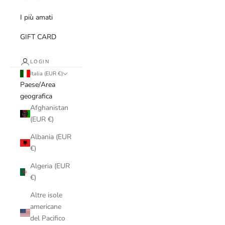
I più amati
GIFT CARD
LOGIN
Italia (EUR €)
Paese/Area
geografica
Afghanistan
(EUR €)
Albania (EUR
€)
Algeria (EUR
€)
Altre isole
americane
del Pacifico