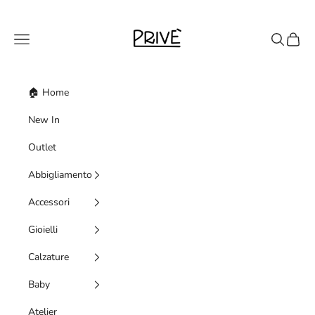
Vai al contenuto
Priveshoponline
Menù
Cerca
Carrell
🏠 Home
New In
Outlet
Abbigliamento
Accessori
Gioielli
Calzature
Baby
Atelier