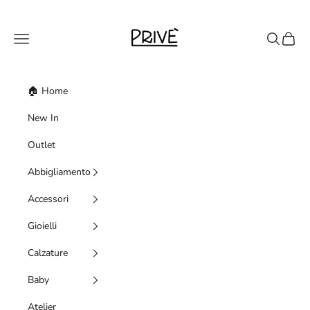
Vai al contenuto
Priveshoponline
Menù
Cerca
Carrell
🏠 Home
New In
Outlet
Abbigliamento
Accessori
Gioielli
Calzature
Baby
Atelier