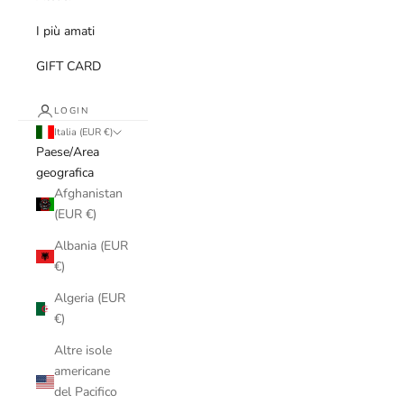
I più amati
GIFT CARD
LOGIN
Italia (EUR €)
Paese/Area
geografica
Afghanistan
(EUR €)
Albania (EUR
€)
Algeria (EUR
€)
Altre isole
americane
del Pacifico