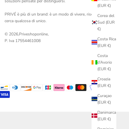
soluzioni pensate per distinguersi.
(EUR €)
PRIVÉ è più di un brand: è un modo di vivere, riservato a chi
Corea del
cerca qualcosa di unico.
Sud (EUR
€)
© 2026,
Priveshoponline
,
Costa Rica
P. Iva 17554461008
(EUR €)
Costa
d’Avorio
(EUR €)
Croazia
(EUR €)
Curaçao
(EUR €)
Danimarca
(EUR €)