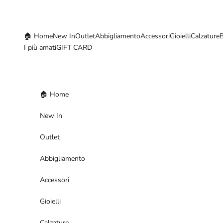
Vai al contenuto
🏠 Home
New In
Outlet
Abbigliamento
Accessori
Gioielli
Calzature
I più amati
GIFT CARD
🏠 Home
New In
Outlet
Abbigliamento
Accessori
Gioielli
Calzature