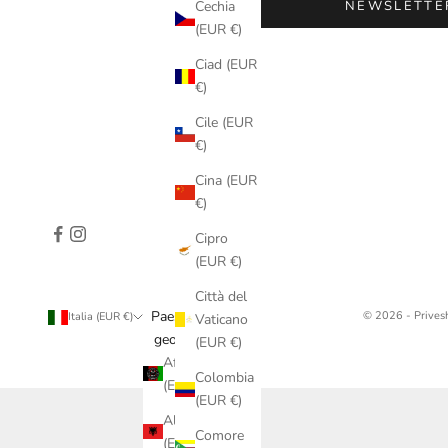
NEWSLETTE
Cechia
(EUR €)
Ciad (EUR
€)
Cile (EUR
€)
Cina (EUR
€)
Cipro
(EUR €)
Città del
Paese/Area
© 2026 - Prives
Italia (EUR €)
Vaticano
geografica
(EUR €)
Afghanistan
Colombia
(EUR €)
(EUR €)
Albania
Comore
(EUR €)