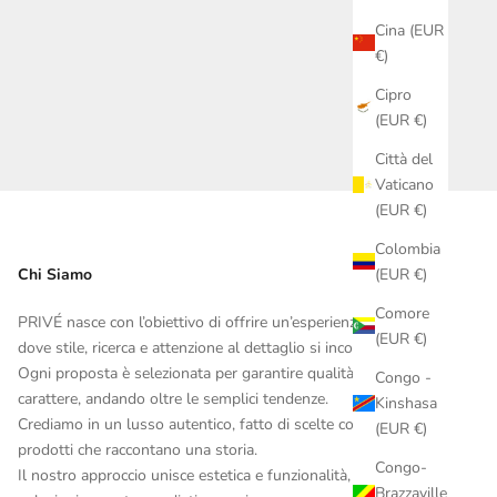
Cina (EUR
€)
Cipro
(EUR €)
Città del
Vaticano
(EUR €)
Colombia
(EUR €)
Chi Siamo
Comore
PRIVÉ nasce con l’obiettivo di offrire un’esperienza esclusiva,
(EUR €)
dove stile, ricerca e attenzione al dettaglio si incontrano.
Ogni proposta è selezionata per garantire qualità, identità e
Congo -
carattere, andando oltre le semplici tendenze.
Kinshasa
Crediamo in un lusso autentico, fatto di scelte consapevoli e
(EUR €)
prodotti che raccontano una storia.
Congo-
Il nostro approccio unisce estetica e funzionalità, per offrire
Brazzaville