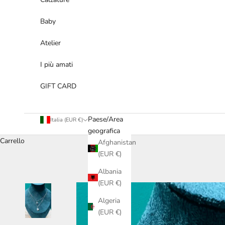
Baby
Atelier
I più amati
GIFT CARD
Paese/Area
Italia (EUR €)
geografica
Carrello
Afghanistan
(EUR €)
Albania
(EUR €)
Algeria
(EUR €)