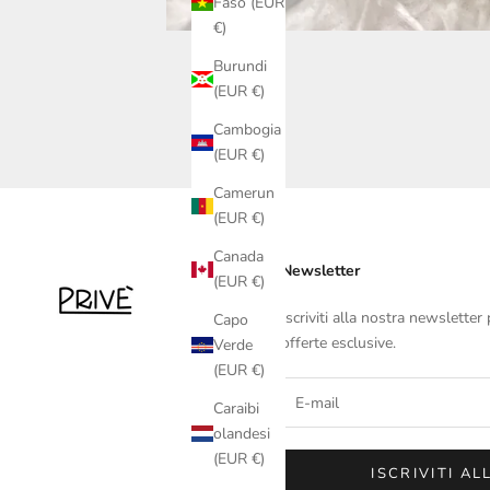
Faso (EUR
€)
Burundi
(EUR €)
Cambogia
(EUR €)
Camerun
(EUR €)
Canada
Newsletter
(EUR €)
Iscriviti alla nostra newsletter 
Capo
offerte esclusive.
Verde
(EUR €)
Caraibi
olandesi
(EUR €)
ISCRIVITI AL