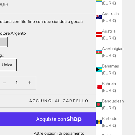
(EUR €)
rezzo scontato
8,99
Australia
(EUR €)
ollana con filo fino con due ciondoli a goccia
Austria
olore:
Argento
(EUR €)
Argento
Azerbaigian
g.:
(EUR €)
Unica
Bahamas
(EUR €)
iminuisci quantità
Aumenta quantità
Bahrein
(EUR €)
Bangladesh
AGGIUNGI AL CARRELLO
(EUR €)
Barbados
(EUR €)
Altre opzioni di pagamento