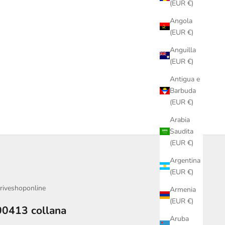
(EUR €)
Angola
(EUR €)
Anguilla
(EUR €)
Antigua e
Barbuda
(EUR €)
Arabia
Saudita
(EUR €)
Argentina
(EUR €)
riveshoponline
Armenia
(EUR €)
00413 collana
Aruba