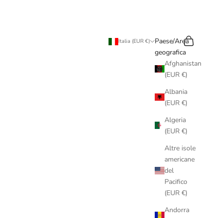
Cerca
Carrello
Paese/Area
Italia (EUR €)
geografica
Afghanistan
(EUR €)
Albania
(EUR €)
Algeria
(EUR €)
Altre isole
americane
del
Pacifico
(EUR €)
Andorra