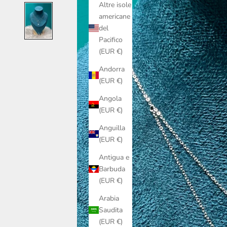
Altre isole
americane
del
Pacifico
(EUR €)
Andorra
(EUR €)
Angola
(EUR €)
Anguilla
(EUR €)
Antigua e
Barbuda
(EUR €)
Arabia
Saudita
(EUR €)