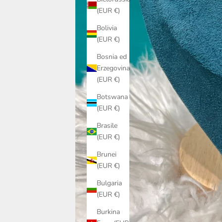
(EUR €)
Bolivia
(EUR €)
Bosnia ed
Erzegovina
(EUR €)
Botswana
(EUR €)
Brasile
(EUR €)
Brunei
(EUR €)
Bulgaria
(EUR €)
Burkina