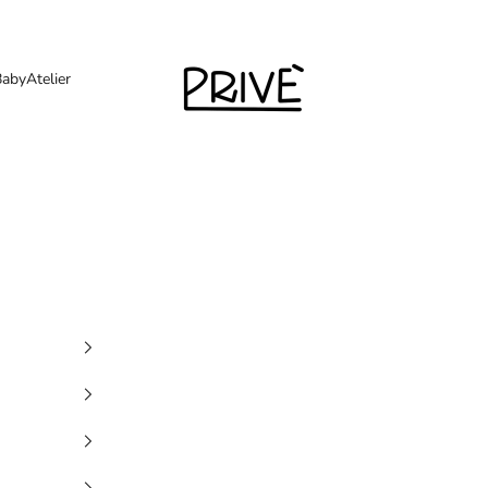
Priveshoponline
Baby
Atelier