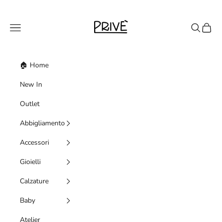
Vai al contenuto
Priveshoponline
Menù
Cerca
Carrell
🏠 Home
New In
Outlet
Abbigliamento
Accessori
Gioielli
Calzature
Baby
Atelier