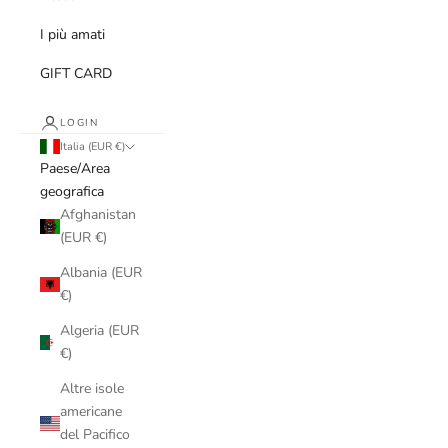
I più amati
GIFT CARD
LOGIN
Italia (EUR €)
Paese/Area
geografica
Afghanistan
(EUR €)
Albania (EUR
€)
Algeria (EUR
€)
Altre isole
americane
del Pacifico